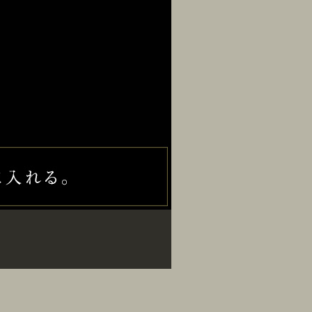
JR総武・中央緩行線「千葉」
グ 芝浦店