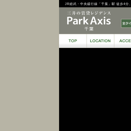
JR総武・中央緩行線「千葉」駅 徒歩4
三井の賃貸レ
TOP
LOCAT