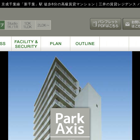
分、京成千葉線「新千葉」駅 徒歩8分の高級賃貸マンション｜三井の賃貸レジデンス 
ジデンス ParkAxis 千葉
空室検索
賃料表はこちら
パンフレ
全タイプ
Studio 1K / 1R
1DK 1LDK
2LDK〜
ION
ACCESS
FACILITY & SECURITY
PLAN
OUTLINE
Park Axis 千葉