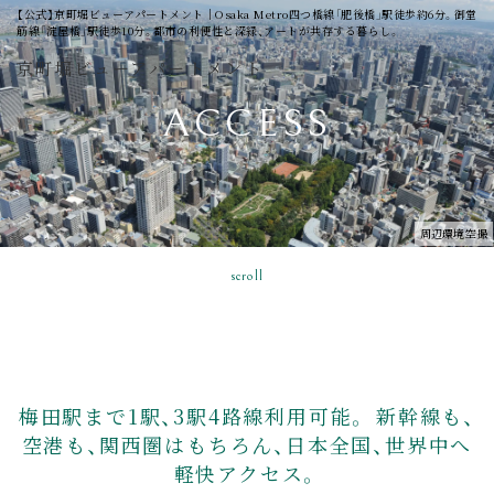
【公式】京町堀ビューアパートメント│Osaka Metro四つ橋線「肥後橋」駅徒歩約6分。御堂
筋線「淀屋橋」駅徒歩10分。都市の利便性と深緑、アートが共存する暮らし。
京町堀ビューアパートメント
ACCESS
周辺環境空撮
scroll
梅田駅まで1駅、3駅4路線利用可能。
新幹線も、
空港も、関西圏はもちろん、日本全国、世界中へ
軽快アクセス。