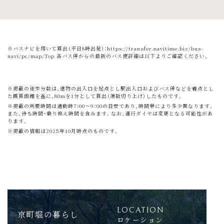
※バスナビを用いて算出（平日8時出発）：
https://transfer.navitime.biz/bus-
navi/pc/map/Top
各バス停からの最新のバス便詳細は以下よりご確認ください。
※掲載の徒歩分数は、建物の出入口を起点とし駅出入口およびバス停などを着点とし
た概算距離を基に、80mを1分として算出（端数切り上げ）したものです。
※掲載の所要時間は通勤時7：00～9：00の目安であり、時間帯により多少異なります。
また、待ち時間・乗り換え時間を含みます。なお、運行ダイヤは変更となる可能性があ
ります。
※掲載の情報は2025年10月時点のものです。
LOCATION
京町堀の暮らし
ロケーション