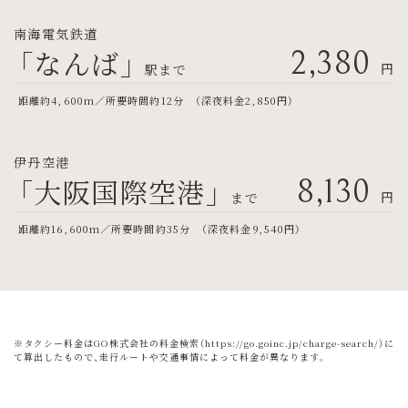
南海電気鉄道
「なんば」
2,380
円
駅まで
距離約4,600m／所要時間約12分 （深夜料金2,850円）
伊丹空港
「大阪国際空港」
8,130
円
まで
距離約16,600m／所要時間約35分 （深夜料金9,540円）
※タクシー料金はGO株式会社の料金検索（
https://go.goinc.jp/charge-search/
）に
て算出したもので、走行ルートや交通事情によって料金が異なります。