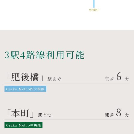
3駅4路線利用可能
「肥後橋」
6
徒歩
分
駅まで
Osaka Metro四ツ橋線
「本町」
8
徒歩
分
駅まで
Osaka Metro中央線