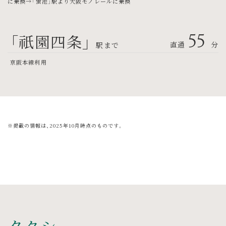
に乗換→「蛍池」駅より大阪モノレールに乗換
「祇園四条」
55
直通
分
駅まで
京阪本線利用
※掲載の情報は、2025年10月時点のものです。
タクシー