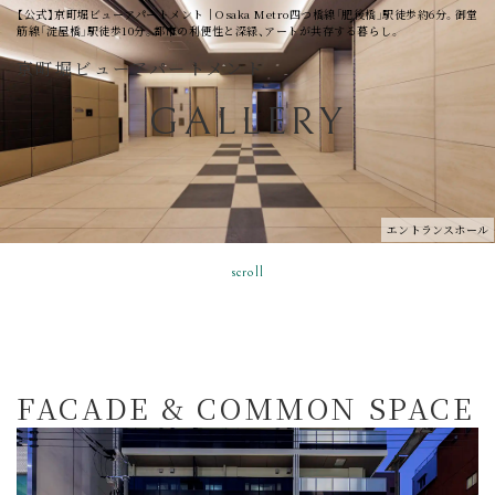
【公式】京町堀ビューアパートメント│Osaka Metro四つ橋線「肥後橋」駅徒歩約6分。御堂
筋線「淀屋橋」駅徒歩10分。都市の利便性と深緑、アートが共存する暮らし。
京町堀ビューアパートメント
GALLERY
エントランスホール
scroll
FACADE & COMMON SPACE