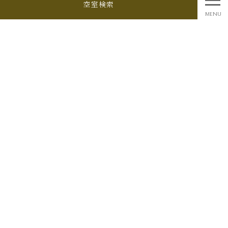
空室検索
MENU
特定個人情報基本方針
個人情報の取り扱いについて
個人情報の開示等手続きについて
Cookieおよびアクセスログについて
利用者情報の外部送信について
［媒介］
［媒介］