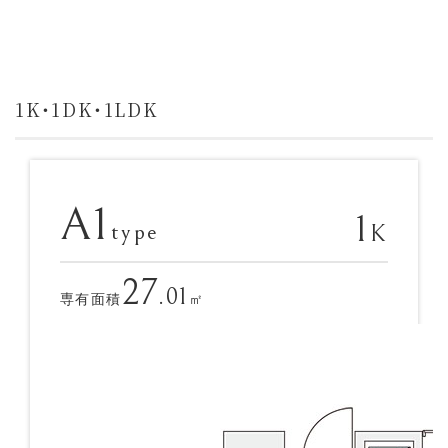
1K・1DK・1LDK
A1
1
type
K
27
.01
専有面積
㎡