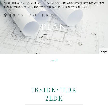
【公式】京町堀ビューアパートメント│Osaka Metro四つ橋線「肥後橋」駅徒歩約6分。御堂
筋線「淀屋橋」駅徒歩10分。都市の利便性と深緑、アートが共存する暮らし。
京町堀ビューアパートメント
PLAN
image
scroll
1K・1DK・1LDK
2LDK