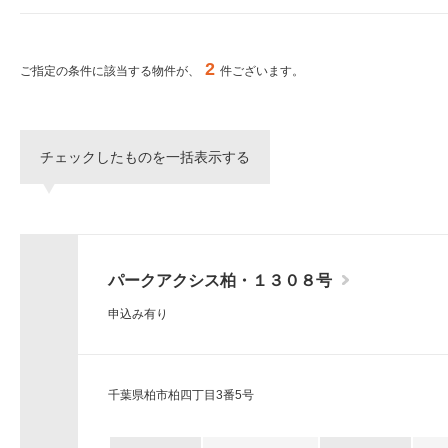
ー
シ
特集から探す
ョ
ン
2
ご指定の条件に該当する物件が、
件ございます。
へ
新築物件
移
動
し
三井不動産グループ
チェックしたものを一括表示する
ま
（パークアクシスな
す。
本
文
へ
移
パークアクシス柏・１３０８号
動
し
申込み有り
ま
す。
サ
イ
千葉県柏市柏四丁目3番5号
ト
情
報