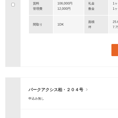
賃料
106,000円
礼金
1
へ
管理費
12,000円
敷金
1
移
動
し
面積
25
間取り
1DK
ま
坪
7.
す。
パークアクシス柏・２０４号
申込み無し