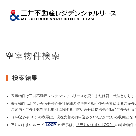
ペ
ー
ジ
内
移
動
用
の
プロパティマネジメ
一棟マンションの賃
再開発・リーシング
エリアから探
会社情報
提供する価値
事業内容
実績紹介
物件を探す
メ
トップメッセージ
ニ
ュ
関東エリア
ー
土地の有効活用2
会社情報トップ
提供する価値トップ
事業内容トップ
実績紹介トップ
物件を探すトップ
関連サイト
で
沿革
す。
その他主要都市エリ
グ
賃貸マンションの「今」が
ロ
岡・仙台・札幌など
表示物件は三井不動産レジデンシャルリースが貸主または貸主代理となりま
MFRL INSIGHTS
グループ紹介
ー
表示物件はお問い合わせ仲介会社記載の提携先不動産仲介会社によるご紹介
バ
ご案内・仲介手数料等お取引に関するお問い合せは提携先不動産仲介会社ま
ル
おすすめ物件
（ 申込み有り ）の表示は、現在先着のお申込みをいただいている状態とな
ニュースリリース
ナ
ビ
三井のすまいループ
LOOP
の表示は、
「三井のすまいLOOP」
の対象物件
ゲ