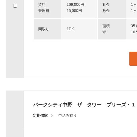
へ
賃料
169,000円
礼金
1
移
管理費
15,000円
敷金
1
動
し
面積
35
ま
間取り
1DK
坪
10
す。
パークシティ中野 ザ タワー ブリーズ・１
定期借家
申込み有り