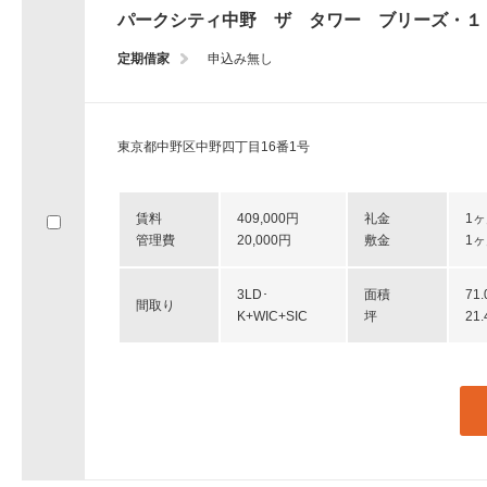
パークシティ中野 ザ タワー ブリーズ・１
定期借家
申込み無し
東京都中野区中野四丁目16番1号
賃料
409,000円
礼金
1
管理費
20,000円
敷金
1
3LD･
面積
71
間取り
K+WIC+SIC
坪
21