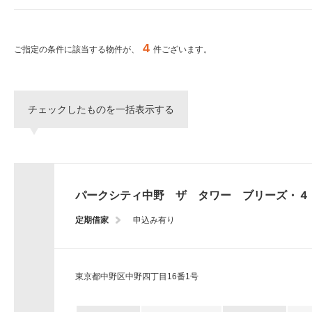
ー
シ
特集から探す
ョ
ン
4
ご指定の条件に該当する物件が、
件ございます。
へ
新築物件
移
動
し
三井不動産グループ
チェックしたものを一括表示する
ま
（パークアクシスな
す。
本
文
へ
移
パークシティ中野 ザ タワー ブリーズ・４
動
し
定期借家
申込み有り
ま
す。
サ
イ
東京都中野区中野四丁目16番1号
ト
情
報