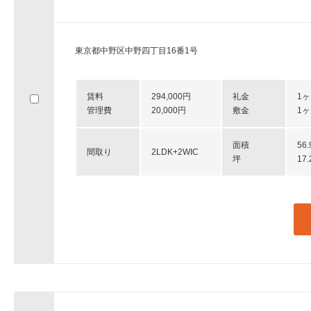
東京都中野区中野四丁目16番1号
賃料
294,000円
礼金
1
管理費
20,000円
敷金
1
面積
56
間取り
2LDK+2WIC
坪
17