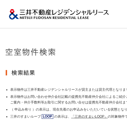
ペ
ー
ジ
内
移
動
用
の
プロパティマネジメ
一棟マンションの賃
再開発・リーシング
エリアから探
会社情報
提供する価値
事業内容
実績紹介
物件を探す
メ
トップメッセージ
ニ
ュ
関東エリア
ー
土地の有効活用2
会社情報トップ
提供する価値トップ
事業内容トップ
実績紹介トップ
物件を探すトップ
関連サイト
で
沿革
す。
その他主要都市エリ
グ
賃貸マンションの「今」が
ロ
岡・仙台・札幌など
表示物件は三井不動産レジデンシャルリースが貸主または貸主代理となりま
MFRL INSIGHTS
グループ紹介
ー
表示物件はお問い合わせ仲介会社記載の提携先不動産仲介会社によるご紹介
バ
ご案内・仲介手数料等お取引に関するお問い合せは提携先不動産仲介会社ま
ル
おすすめ物件
（ 申込み有り ）の表示は、現在先着のお申込みをいただいている状態とな
ニュースリリース
ナ
ビ
三井のすまいループ
LOOP
の表示は、
「三井のすまいLOOP」
の対象物件
ゲ