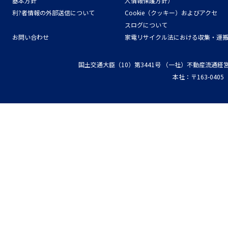
基本方針
人情報保護方針）
利?者情報の外部送信について
Cookie（クッキー）およびアクセ
スログについて
お問い合わせ
家電リサイクル法における収集・運
国土交通大臣（10）第3441号
（一社）不動産流通経
本社：〒163-04