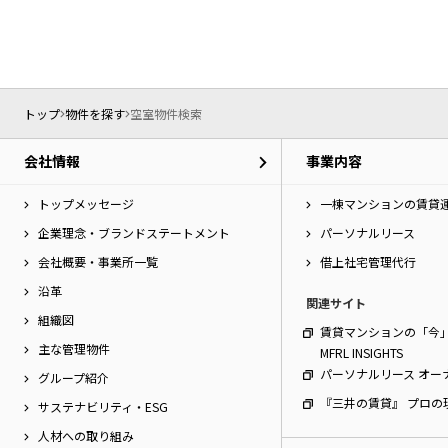
ー
シ
特集から探す
ョ
ン
へ
新築物件
移
トップ
物件を探す
空室物件検索
動
し
三井不動産グループ
会社情報
事業内容
ま
（パークアクシスな
す。
本
トップメッセージ
一棟マンションの賃貸
文
企業理念・ブランドステートメント
パーソナルリース
へ
会社概要・事業所一覧
借上社宅管理代行
移
動
沿革
関連サイト
し
組織図
ま
賃貸マンションの「今
す。
主な管理物件
MFRL INSIGHTS
サ
パーソナルリース オー
グループ紹介
イ
『三井の賃貸』 プロの
ト
サステナビリティ・ESG
情
人材への取り組み
報