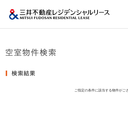
ペ
ー
ジ
内
移
動
用
の
プロパティマネジメ
一棟マンションの賃
再開発・リーシング
エリアから探
会社情報
提供する価値
事業内容
実績紹介
物件を探す
メ
トップメッセージ
ニ
ュ
関東エリア
ー
土地の有効活用2
会社情報トップ
提供する価値トップ
事業内容トップ
実績紹介トップ
物件を探すトップ
関連サイト
で
沿革
す。
その他主要都市エリ
グ
賃貸マンションの「今」が
ロ
岡・仙台・札幌など
ご指定の条件に該当する物件がご
MFRL INSIGHTS
グループ紹介
ー
バ
ル
おすすめ物件
ニュースリリース
ナ
ビ
ゲ