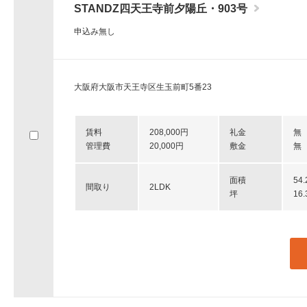
STANDZ四天王寺前夕陽丘・903号
申込み無し
大阪府大阪市天王寺区生玉前町5番23
賃料
208,000円
礼金
無
管理費
20,000円
敷金
無
面積
54
間取り
2LDK
坪
16