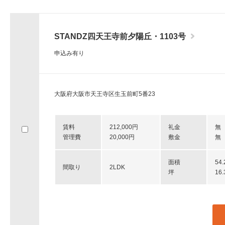
STANDZ四天王寺前夕陽丘・1103号
申込み有り
大阪府大阪市天王寺区生玉前町5番23
賃料
212,000円
礼金
無
管理費
20,000円
敷金
無
面積
54
間取り
2LDK
坪
16