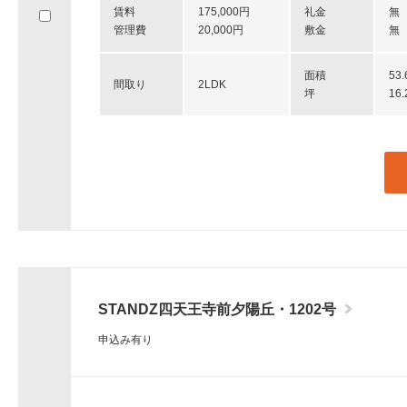
賃料
175,000円
礼金
無
へ
管理費
20,000円
敷金
無
移
動
し
面積
53
間取り
2LDK
ま
坪
16
す。
STANDZ四天王寺前夕陽丘・1202号
申込み有り