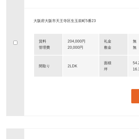
大阪府大阪市天王寺区生玉前町5番23
賃料
204,000円
礼金
無
管理費
20,000円
敷金
無
面積
54
間取り
2LDK
坪
16