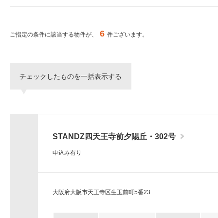
ー
シ
特集から探す
ョ
ン
6
ご指定の条件に該当する物件が、
件ございます。
へ
新築物件
移
動
し
三井不動産グループ
チェックしたものを一括表示する
ま
（パークアクシスな
す。
本
文
へ
移
STANDZ四天王寺前夕陽丘・302号
動
し
申込み有り
ま
す。
サ
イ
大阪府大阪市天王寺区生玉前町5番23
ト
情
報