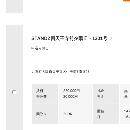
STANDZ四天王寺前夕陽丘・1301号
申込み無し
大阪府大阪市天王寺区生玉前町5番23
賃料
220,000円
礼金
無
管理費
20,000円
敷金
無
面積
54
間取り
2LDK
坪
16