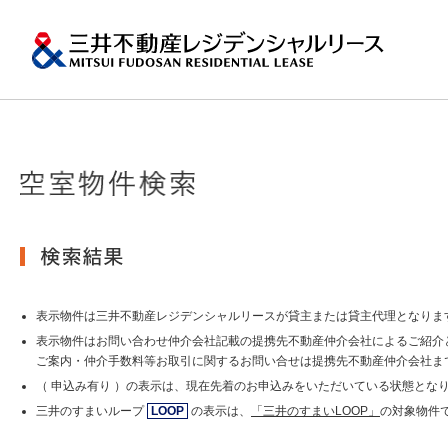
ペ
ー
ジ
内
移
動
用
の
プロパティマネジメ
一棟マンションの賃
再開発・リーシング
エリアから探
会社情報
提供する価値
事業内容
実績紹介
物件を探す
メ
トップメッセージ
ニ
ュ
関東エリア
ー
土地の有効活用2
会社情報トップ
提供する価値トップ
事業内容トップ
実績紹介トップ
物件を探すトップ
関連サイト
で
沿革
す。
その他主要都市エリ
グ
賃貸マンションの「今」が
ロ
岡・仙台・札幌など
表示物件は三井不動産レジデンシャルリースが貸主または貸主代理となりま
MFRL INSIGHTS
グループ紹介
ー
表示物件はお問い合わせ仲介会社記載の提携先不動産仲介会社によるご紹介
バ
ご案内・仲介手数料等お取引に関するお問い合せは提携先不動産仲介会社ま
ル
おすすめ物件
（ 申込み有り ）の表示は、現在先着のお申込みをいただいている状態とな
ニュースリリース
ナ
ビ
三井のすまいループ
LOOP
の表示は、
「三井のすまいLOOP」
の対象物件
ゲ