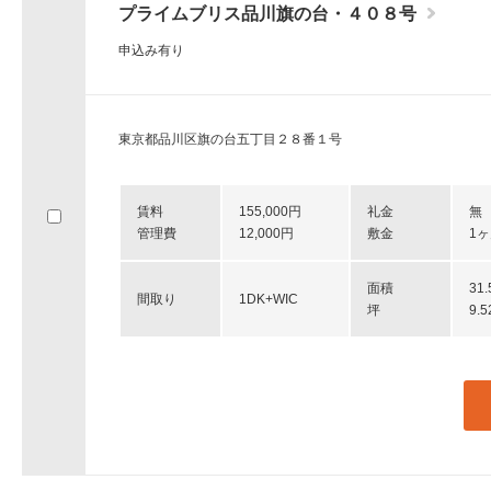
プライムブリス品川旗の台・４０８号
申込み有り
東京都品川区旗の台五丁目２８番１号
賃料
155,000円
礼金
無
管理費
12,000円
敷金
1
面積
31
間取り
1DK+WIC
坪
9.