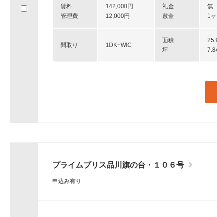
賃料
142,000円
礼金
無
へ
管理費
12,000円
敷金
1
移
動
し
面積
25
間取り
1DK+WIC
ま
坪
7.
す。
プライムブリス品川旗の台・１０６号
申込み有り