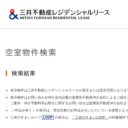
ペ
ー
ジ
内
移
動
用
の
プロパティマネジメ
一棟マンションの賃
再開発・リーシング
エリアから探
会社情報
提供する価値
事業内容
実績紹介
物件を探す
メ
トップメッセージ
ニ
ュ
関東エリア
ー
土地の有効活用2
会社情報トップ
提供する価値トップ
事業内容トップ
実績紹介トップ
物件を探すトップ
関連サイト
で
沿革
す。
その他主要都市エリ
グ
賃貸マンションの「今」が
ロ
岡・仙台・札幌など
表示物件は三井不動産レジデンシャルリースが貸主または貸主代理となりま
MFRL INSIGHTS
グループ紹介
ー
表示物件はお問い合わせ仲介会社記載の提携先不動産仲介会社によるご紹介
バ
ご案内・仲介手数料等お取引に関するお問い合せは提携先不動産仲介会社ま
ル
おすすめ物件
（ 申込み有り ）の表示は、現在先着のお申込みをいただいている状態とな
ニュースリリース
ナ
ビ
三井のすまいループ
LOOP
の表示は、
「三井のすまいLOOP」
の対象物件
ゲ