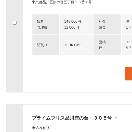
東京都品川区旗の台五丁目２８番１号
賃料
149,000円
礼金
無
管理費
12,000円
敷金
1
面積
32
間取り
1LDK+WIC
坪
9.
プライムブリス品川旗の台・３０８号
申込み有り