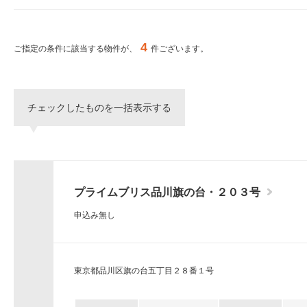
ー
シ
特集から探す
ョ
ン
4
ご指定の条件に該当する物件が、
件ございます。
へ
新築物件
移
動
し
三井不動産グループ
チェックしたものを一括表示する
ま
（パークアクシスな
す。
本
文
へ
移
プライムブリス品川旗の台・２０３号
動
し
申込み無し
ま
す。
サ
イ
東京都品川区旗の台五丁目２８番１号
ト
情
報