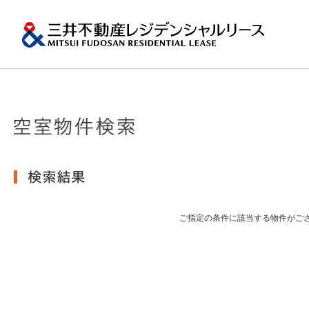
ペ
ー
ジ
内
移
動
用
の
プロパティマネジメ
一棟マンションの賃
再開発・リーシング
エリアから探
会社情報
提供する価値
事業内容
実績紹介
物件を探す
メ
トップメッセージ
ニ
ュ
関東エリア
ー
土地の有効活用2
会社情報トップ
提供する価値トップ
事業内容トップ
実績紹介トップ
物件を探すトップ
関連サイト
で
沿革
す。
その他主要都市エリ
グ
賃貸マンションの「今」が
ロ
岡・仙台・札幌など
ご指定の条件に該当する物件がご
MFRL INSIGHTS
グループ紹介
ー
バ
ル
おすすめ物件
ニュースリリース
ナ
ビ
ゲ