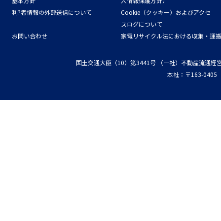
基本方針
人情報保護方針）
利?者情報の外部送信について
Cookie（クッキー）およびアクセ
スログについて
お問い合わせ
家電リサイクル法における収集・運
国土交通大臣（10）第3441号
（一社）不動産流通経
本社：〒163-04