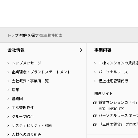
ー
シ
特集から探す
ョ
ン
へ
新築物件
移
トップ
物件を探す
空室物件検索
動
し
三井不動産グループ
会社情報
事業内容
ま
（パークアクシスな
す。
本
トップメッセージ
一棟マンションの賃貸
文
企業理念・ブランドステートメント
パーソナルリース
へ
会社概要・事業所一覧
借上社宅管理代行
移
動
沿革
関連サイト
し
組織図
ま
賃貸マンションの「今
す。
主な管理物件
MFRL INSIGHTS
サ
パーソナルリース オー
グループ紹介
イ
『三井の賃貸』 プロの
ト
サステナビリティ・ESG
情
人材への取り組み
報