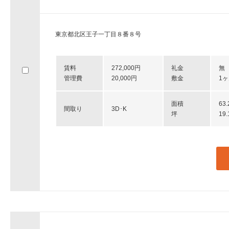
東京都北区王子一丁目８番８号
賃料
272,000円
礼金
無
管理費
20,000円
敷金
1
面積
63
間取り
3D･K
坪
19