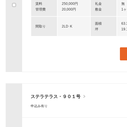
賃料
250,000円
礼金
無
へ
管理費
20,000円
敷金
1
移
動
し
面積
63
間取り
2LD･K
ま
坪
19
す。
ステラテラス・９０１号
申込み有り