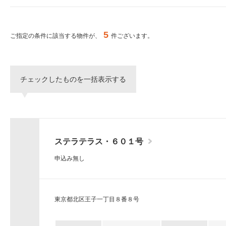
ー
シ
特集から探す
ョ
ン
5
ご指定の条件に該当する物件が、
件ございます。
へ
新築物件
移
動
し
三井不動産グループ
チェックしたものを一括表示する
ま
（パークアクシスな
す。
本
文
へ
移
ステラテラス・６０１号
動
し
申込み無し
ま
す。
サ
イ
東京都北区王子一丁目８番８号
ト
情
報