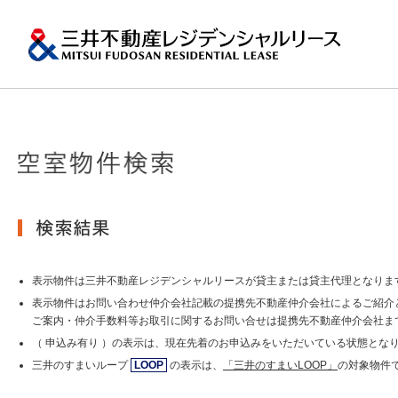
ペ
ー
ジ
内
移
動
用
の
プロパティマネジメ
一棟マンションの賃
再開発・リーシング
エリアから探
会社情報
提供する価値
事業内容
実績紹介
物件を探す
メ
トップメッセージ
ニ
ュ
関東エリア
ー
土地の有効活用2
会社情報トップ
提供する価値トップ
事業内容トップ
実績紹介トップ
物件を探すトップ
関連サイト
で
沿革
す。
その他主要都市エリ
グ
賃貸マンションの「今」が
ロ
岡・仙台・札幌など
表示物件は三井不動産レジデンシャルリースが貸主または貸主代理となりま
MFRL INSIGHTS
グループ紹介
ー
表示物件はお問い合わせ仲介会社記載の提携先不動産仲介会社によるご紹介
バ
ご案内・仲介手数料等お取引に関するお問い合せは提携先不動産仲介会社ま
ル
おすすめ物件
（ 申込み有り ）の表示は、現在先着のお申込みをいただいている状態とな
ニュースリリース
ナ
ビ
三井のすまいループ
LOOP
の表示は、
「三井のすまいLOOP」
の対象物件
ゲ