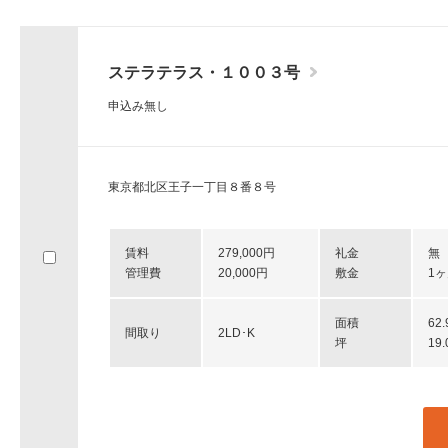
ステラテラス・１００３号
申込み無し
東京都北区王子一丁目８番８号
賃料
279,000円
礼金
無
管理費
20,000円
敷金
1
面積
62
間取り
2LD･K
坪
19