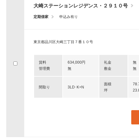
大崎ステーションレジデンス・２９１０号
定期借家
申込み有り
東京都品川区大崎三丁目７番１０号
賃料
634,000円
礼金
無
管理費
無
敷金
無
面積
78
間取り
3LD･K+N
坪
23