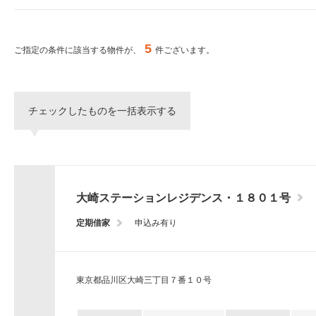
ー
シ
特集から探す
ョ
ン
5
ご指定の条件に該当する物件が、
件ございます。
へ
新築物件
移
動
し
三井不動産グループ
チェックしたものを一括表示する
ま
（パークアクシスな
す。
本
文
へ
移
大崎ステーションレジデンス・１８０１号
動
し
定期借家
申込み有り
ま
す。
サ
イ
東京都品川区大崎三丁目７番１０号
ト
情
報