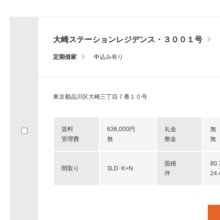
大崎ステーションレジデンス・３００１号
定期借家
申込み有り
東京都品川区大崎三丁目７番１０号
賃料
636,000円
礼金
無
管理費
無
敷金
無
面積
80
間取り
3LD･K+N
坪
24