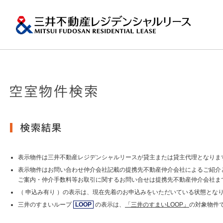
ペ
ー
ジ
内
移
動
用
の
プロパティマネジメ
一棟マンションの賃
再開発・リーシング
エリアから探
会社情報
提供する価値
事業内容
実績紹介
物件を探す
メ
トップメッセージ
ニ
ュ
関東エリア
ー
土地の有効活用2
会社情報トップ
提供する価値トップ
事業内容トップ
実績紹介トップ
物件を探すトップ
関連サイト
で
沿革
す。
その他主要都市エリ
グ
賃貸マンションの「今」が
ロ
岡・仙台・札幌など
表示物件は三井不動産レジデンシャルリースが貸主または貸主代理となりま
MFRL INSIGHTS
グループ紹介
ー
表示物件はお問い合わせ仲介会社記載の提携先不動産仲介会社によるご紹介
バ
ご案内・仲介手数料等お取引に関するお問い合せは提携先不動産仲介会社ま
ル
おすすめ物件
（ 申込み有り ）の表示は、現在先着のお申込みをいただいている状態とな
ニュースリリース
ナ
ビ
三井のすまいループ
LOOP
の表示は、
「三井のすまいLOOP」
の対象物件
ゲ