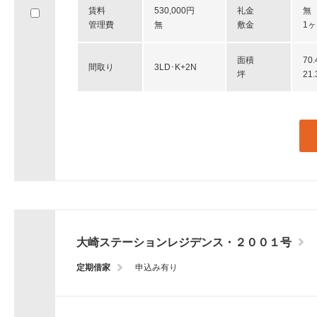
へ
賃料
530,000円
礼金
無
移
管理費
無
敷金
1
動
し
面積
70
ま
間取り
3LD･K+2N
坪
21
す。
大崎ステーションレジデンス・２００１号
定期借家
申込み有り