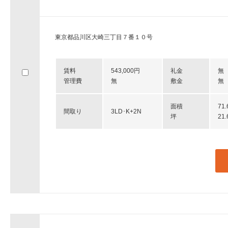
東京都品川区大崎三丁目７番１０号
賃料
543,000円
礼金
無
管理費
無
敷金
無
面積
71
間取り
3LD･K+2N
坪
21