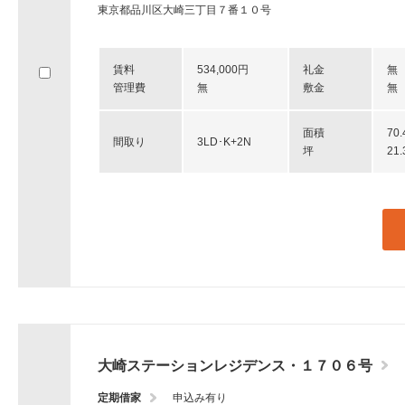
東京都品川区大崎三丁目７番１０号
賃料
534,000円
礼金
無
管理費
無
敷金
無
面積
70
間取り
3LD･K+2N
坪
21
大崎ステーションレジデンス・１７０６号
定期借家
申込み有り