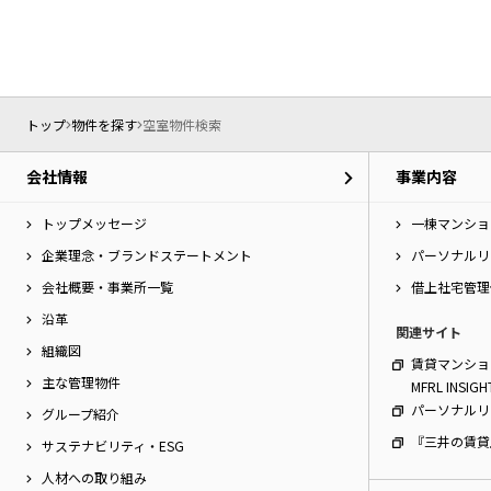
ー
シ
特集か
ョ
ン
へ
新築物件
移
トップ
物件を探す
空室物件検索
動
し
三井不動産
会社情報
事業内容
ま
アクシスな
す。
本
トップメッセージ
一棟マンショ
文
企業理念・ブランドステートメント
パーソナルリ
へ
会社概要・事業所一覧
借上社宅管理
移
動
沿革
関連サイト
し
組織図
ま
賃貸マンショ
す。
主な管理物件
MFRL INSIGH
サ
パーソナルリ
グループ紹介
イ
『三井の賃貸
ト
サステナビリティ・ESG
情
人材への取り組み
報