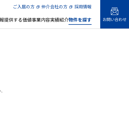
ご入居の方
仲介会社の方
採用情報
報
提供する価値
事業内容
実績紹介
物件を探す
お問い合わせ
メント
会社概要・事業所一覧
借上社宅管理代行
土地の有効活用1
名古屋エリア
主な管理物件
様向けサ
人材への取り組み
『三井の賃貸』 プロの現場。
い。