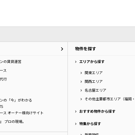
ら探す
分譲賃貸物件
グループ企画物件（パーク
三井不動産アコモデーション
物件を探す
ど）
ド投資法人物件
ンの賃貸運営
エリアから探す
ース
関東エリア
代行
関西エリア
名古屋エリア
その他主要都市エリア（福岡
ンの「今」がわかる
TS
おすすめ物件から探す
ース オーナー様向けサイト
』 プロの現場。
特集から探す
新築物件