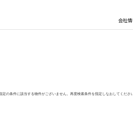
会社情
セージ
マネジメント
ョンの賃貸運営
ーシング
から探す
企業理念・ブランドステート
パーソナルリース
建て替え
関西エリア
用2
組織図
建物再生
ト
都市エリア（福岡・仙
パーソナルリース オーナー
介
の「今」がわかる
サステナビリティ・ESG
ど）
GHTS
指定の条件に該当する物件がございません。再度検索条件を指定しなおしてくださ
イト
リース
め物件から探す