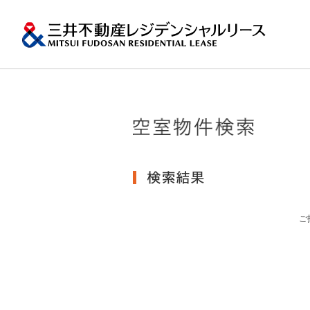
ペ
ー
ジ
内
移
動
用
の
トップメッ
プロパティ
一棟マンシ
再開発・リ
エリア
会社情報
提供する価値
事業内容
実績紹介
物件を探す
メ
ニ
ュ
関東エリア
ー
沿革
土地の有効活
会社情報トップ
提供する価値トップ
事業内容トップ
実績紹介トップ
物件を探すトップ
関連サイ
で
す。
その他主要
グ
グループ紹
賃貸マンション
ロ
台・札幌な
MFRL INSI
ご
ー
バ
ニュースリ
ル
おすす
ナ
ビ
ゲ