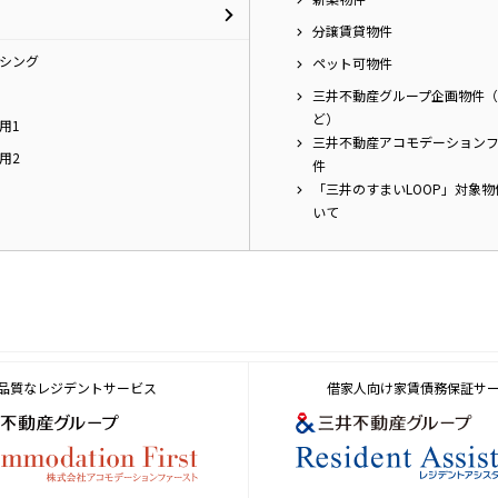
分譲賃貸物件
シング
ペット可物件
三井不動産グループ企画物件（
ど）
用1
三井不動産アコモデーション
用2
件
「三井のすまいLOOP」対象
いて
品質なレジデントサービス
借家人向け家賃債務保証サ