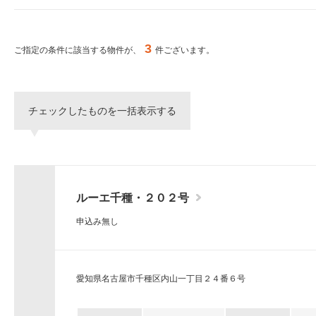
ー
シ
特集から探す
ョ
ン
3
ご指定の条件に該当する物件が、
件ございます。
へ
新築物件
移
動
し
三井不動産グループ
チェックしたものを一括表示する
ま
（パークアクシスな
す。
本
文
へ
移
ルーエ千種・２０２号
動
し
申込み無し
ま
す。
サ
イ
愛知県名古屋市千種区内山一丁目２４番６号
ト
情
報