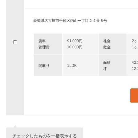
愛知県名古屋市千種区内山一丁目２４番６号
賃料
91,000円
礼金
2
管理費
10,000円
敷金
1
面積
42
間取り
1LDK
坪
12
チェックしたものを一括表示する