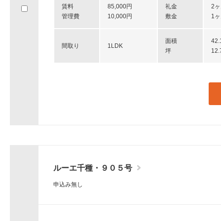
賃料
85,000円
礼金
2
へ
管理費
10,000円
敷金
1
移
動
し
面積
42
間取り
1LDK
ま
坪
12
す。
ルーエ千種・９０５号
申込み無し