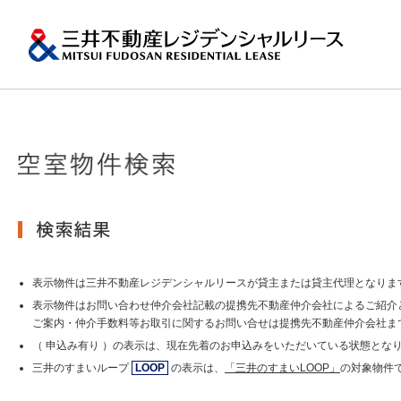
ペ
ー
ジ
内
移
動
用
の
プロパティマネジメ
一棟マンションの賃
再開発・リーシング
エリアから探
会社情報
提供する価値
事業内容
実績紹介
物件を探す
メ
トップメッセージ
ニ
ュ
関東エリア
ー
土地の有効活用2
会社情報トップ
提供する価値トップ
事業内容トップ
実績紹介トップ
物件を探すトップ
関連サイト
で
沿革
す。
その他主要都市エリ
グ
賃貸マンションの「今」が
ロ
岡・仙台・札幌など
表示物件は三井不動産レジデンシャルリースが貸主または貸主代理となりま
MFRL INSIGHTS
グループ紹介
ー
表示物件はお問い合わせ仲介会社記載の提携先不動産仲介会社によるご紹介
バ
ご案内・仲介手数料等お取引に関するお問い合せは提携先不動産仲介会社ま
ル
おすすめ物件
（ 申込み有り ）の表示は、現在先着のお申込みをいただいている状態とな
ニュースリリース
ナ
ビ
三井のすまいループ
LOOP
の表示は、
「三井のすまいLOOP」
の対象物件
ゲ