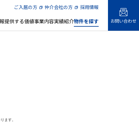
ご入居の方
仲介会社の方
採用情報
報
提供する価値
事業内容
実績紹介
物件を探す
お問い合わせ
メント
会社概要・事業所一覧
借上社宅管理代行
土地の有効活用1
名古屋エリア
主な管理物件
様向けサ
人材への取り組み
『三井の賃貸』 プロの現場。
おります。