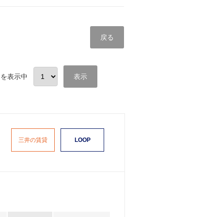
戻る
ペット可物件
ファン
目を表示中
表示
三井の賃貸
LOOP