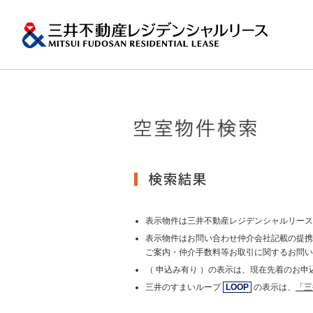
ペ
ー
ジ
内
移
動
用
の
トップメッ
プロパティ
一棟マンシ
再開発・リ
エリア
会社情報
提供する価値
事業内容
実績紹介
物件を探す
メ
ニ
ュ
関東エリア
ー
沿革
土地の有効活
会社情報トップ
提供する価値トップ
事業内容トップ
実績紹介トップ
物件を探すトップ
関連サイ
で
す。
その他主要
グ
グループ紹
賃貸マンション
ロ
台・札幌な
表示物件は三井不動産レジデンシャルリース
MFRL INSI
ー
表示物件はお問い合わせ仲介会社記載の提携
バ
ご案内・仲介手数料等お取引に関するお問い
ニュースリ
ル
おすす
（ 申込み有り ）の表示は、現在先着のお
ナ
ビ
三井のすまいループ
LOOP
の表示は、
「三
ゲ