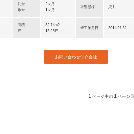
礼金
2ヶ月
取引態様
貸主
敷金
1ヶ月
面積
52.74m2
竣工年月日
2014.01.31
坪
15.95坪
お問い合わせ仲介会社
1
1
ページ中の
ページ