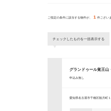
ー
シ
特集か
ョ
ン
1
ご指定の条件に該当する物件が、
件ござい
へ
新築物件
移
動
し
三井不動産
チェックしたものを一括表示する
ま
アクシスな
す。
本
文
へ
移
グランドゥール覚王山
動
し
申込み無し
ま
す。
サ
イ
愛知県名古屋市千種区観月町１
ト
情
報