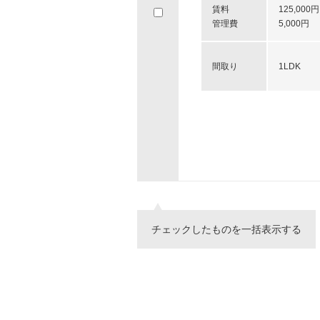
賃料
125,000円
へ
管理費
5,000円
移
動
し
間取り
1LDK
ま
す。
チェックしたものを一括表示する