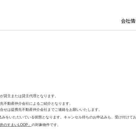
会社情
セージ
マネジメント
ョンの賃貸運営
ーシング
から探す
企業理念・ブランドステート
パーソナルリース
建て替え
関西エリア
用2
組織図
建物再生
ト
都市エリア（福岡・仙
パーソナルリース オーナー
介
の「今」がわかる
サステナビリティ・ESG
ど）
が貸主または貸主代理となります。
GHTS
イト
先不動産仲介会社によるご紹介となります。
合せは提携先不動産仲介会社までご連絡をお願いいたします。
リース
め物件から探す
申込みをいただいている状態となります。キャンセル待ちのお申込みも、受け付けて
井のすまいLOOP」
の対象物件です。