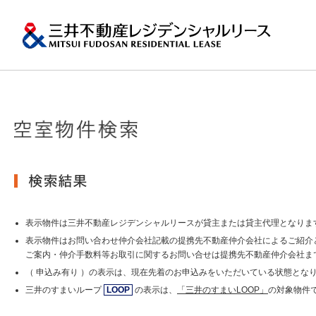
ペ
ー
ジ
内
移
動
用
の
プロパティマネジメ
一棟マンションの賃
再開発・リーシング
エリアから探
会社情報
提供する価値
事業内容
実績紹介
物件を探す
メ
トップメッセージ
ニ
ュ
関東エリア
ー
土地の有効活用2
会社情報トップ
提供する価値トップ
事業内容トップ
実績紹介トップ
物件を探すトップ
関連サイト
で
沿革
す。
その他主要都市エリ
グ
賃貸マンションの「今」が
ロ
岡・仙台・札幌など
表示物件は三井不動産レジデンシャルリースが貸主または貸主代理となりま
MFRL INSIGHTS
グループ紹介
ー
表示物件はお問い合わせ仲介会社記載の提携先不動産仲介会社によるご紹介
バ
ご案内・仲介手数料等お取引に関するお問い合せは提携先不動産仲介会社ま
ル
おすすめ物件
（ 申込み有り ）の表示は、現在先着のお申込みをいただいている状態とな
ニュースリリース
ナ
ビ
三井のすまいループ
LOOP
の表示は、
「三井のすまいLOOP」
の対象物件
ゲ