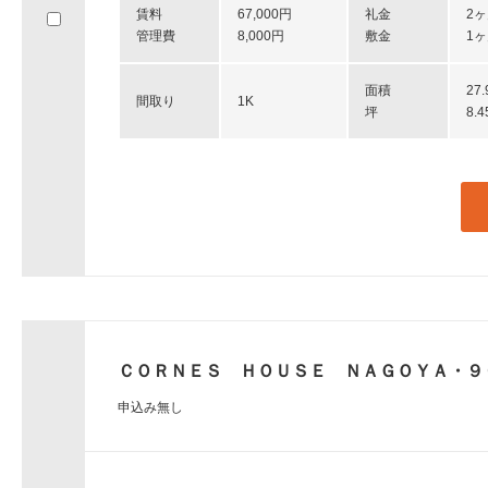
賃料
67,000円
礼金
2
へ
管理費
8,000円
敷金
1
移
動
し
面積
27
間取り
1K
ま
坪
8.
す。
ＣＯＲＮＥＳ ＨＯＵＳＥ ＮＡＧＯＹＡ・９
申込み無し