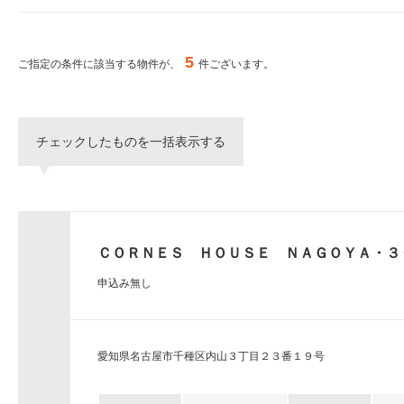
ー
シ
特集から探す
ョ
ン
5
ご指定の条件に該当する物件が、
件ございます。
へ
新築物件
移
動
し
三井不動産グループ
チェックしたものを一括表示する
ま
（パークアクシスな
す。
本
文
へ
移
ＣＯＲＮＥＳ ＨＯＵＳＥ ＮＡＧＯＹＡ・３
動
し
申込み無し
ま
す。
サ
イ
愛知県名古屋市千種区内山３丁目２３番１９号
ト
情
報