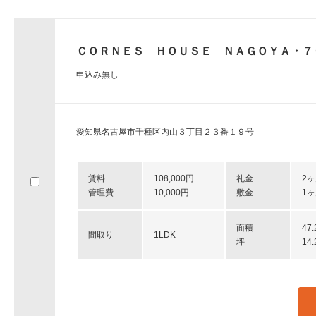
ＣＯＲＮＥＳ ＨＯＵＳＥ ＮＡＧＯＹＡ・７
申込み無し
愛知県名古屋市千種区内山３丁目２３番１９号
賃料
108,000円
礼金
2
管理費
10,000円
敷金
1
面積
47
間取り
1LDK
坪
14