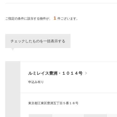
ー
シ
特集から探す
ョ
ン
1
ご指定の条件に該当する物件が、
件ございます。
へ
新築物件
移
動
し
三井不動産グループ
チェックしたものを一括表示する
ま
（パークアクシスな
す。
本
文
へ
移
ルミレイス豊洲・１０１４号
動
し
申込み有り
ま
す。
サ
イ
東京都江東区豊洲五丁目５番１８号
ト
情
報