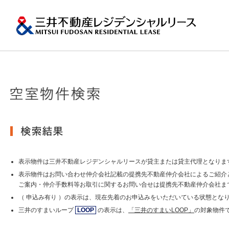
ペ
ー
ジ
内
移
動
用
の
プロパティマネジメ
一棟マンションの賃
再開発・リーシング
エリアから探
会社情報
提供する価値
事業内容
実績紹介
物件を探す
メ
トップメッセージ
ニ
ュ
関東エリア
ー
土地の有効活用2
会社情報トップ
提供する価値トップ
事業内容トップ
実績紹介トップ
物件を探すトップ
関連サイト
で
沿革
す。
その他主要都市エリ
グ
賃貸マンションの「今」が
ロ
岡・仙台・札幌など
表示物件は三井不動産レジデンシャルリースが貸主または貸主代理となりま
MFRL INSIGHTS
グループ紹介
ー
表示物件はお問い合わせ仲介会社記載の提携先不動産仲介会社によるご紹介
バ
ご案内・仲介手数料等お取引に関するお問い合せは提携先不動産仲介会社ま
ル
おすすめ物件
（ 申込み有り ）の表示は、現在先着のお申込みをいただいている状態とな
ニュースリリース
ナ
ビ
三井のすまいループ
LOOP
の表示は、
「三井のすまいLOOP」
の対象物件
ゲ