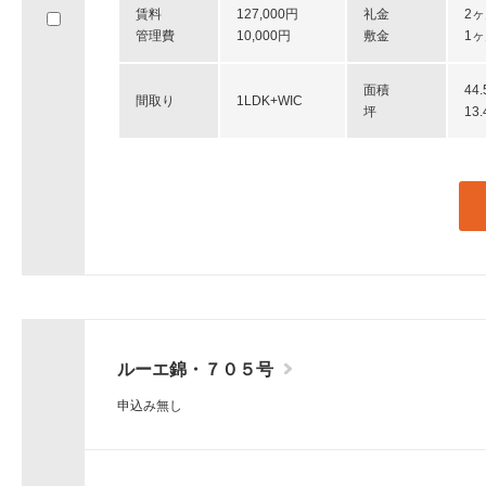
賃料
127,000円
礼金
2
へ
管理費
10,000円
敷金
1
移
動
し
面積
44
間取り
1LDK+WIC
ま
坪
13
す。
ルーエ錦・７０５号
申込み無し