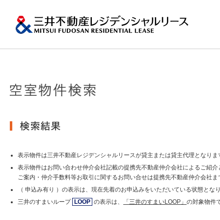
ペ
ー
ジ
内
移
動
用
の
プロパティマネジメ
一棟マンションの賃
再開発・リーシング
エリアから探
会社情報
提供する価値
事業内容
実績紹介
物件を探す
メ
トップメッセージ
ニ
ュ
関東エリア
ー
土地の有効活用2
会社情報トップ
提供する価値トップ
事業内容トップ
実績紹介トップ
物件を探すトップ
関連サイト
で
沿革
す。
その他主要都市エリ
グ
賃貸マンションの「今」が
ロ
岡・仙台・札幌など
表示物件は三井不動産レジデンシャルリースが貸主または貸主代理となりま
MFRL INSIGHTS
グループ紹介
ー
表示物件はお問い合わせ仲介会社記載の提携先不動産仲介会社によるご紹介
バ
ご案内・仲介手数料等お取引に関するお問い合せは提携先不動産仲介会社ま
ル
おすすめ物件
（ 申込み有り ）の表示は、現在先着のお申込みをいただいている状態とな
ニュースリリース
ナ
ビ
三井のすまいループ
LOOP
の表示は、
「三井のすまいLOOP」
の対象物件
ゲ