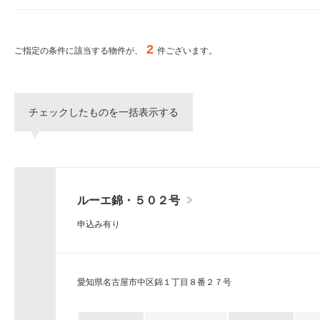
ー
シ
特集から探す
ョ
ン
2
ご指定の条件に該当する物件が、
件ございます。
へ
新築物件
移
動
し
三井不動産グループ
チェックしたものを一括表示する
ま
（パークアクシスな
す。
本
文
へ
移
ルーエ錦・５０２号
動
し
申込み有り
ま
す。
サ
イ
愛知県名古屋市中区錦１丁目８番２７号
ト
情
報