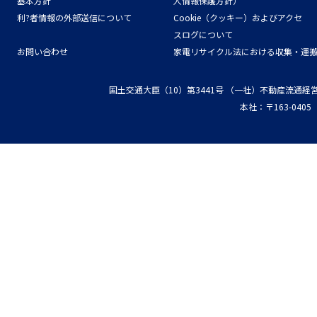
基本方針
人情報保護方針）
利?者情報の外部送信について
Cookie（クッキー）およびアクセ
スログについて
お問い合わせ
家電リサイクル法における収集・運
国土交通大臣（10）第3441号
（一社）不動産流通経
本社：〒163-04