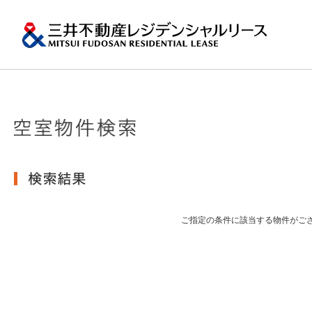
ペ
ー
ジ
内
移
動
用
の
プロパティマネジメ
一棟マンションの賃
再開発・リーシング
エリアから探
会社情報
提供する価値
事業内容
実績紹介
物件を探す
メ
トップメッセージ
ニ
ュ
関東エリア
ー
土地の有効活用2
会社情報トップ
提供する価値トップ
事業内容トップ
実績紹介トップ
物件を探すトップ
関連サイト
で
沿革
す。
その他主要都市エリ
グ
賃貸マンションの「今」が
ロ
岡・仙台・札幌など
ご指定の条件に該当する物件がご
MFRL INSIGHTS
グループ紹介
ー
バ
ル
おすすめ物件
ニュースリリース
ナ
ビ
ゲ