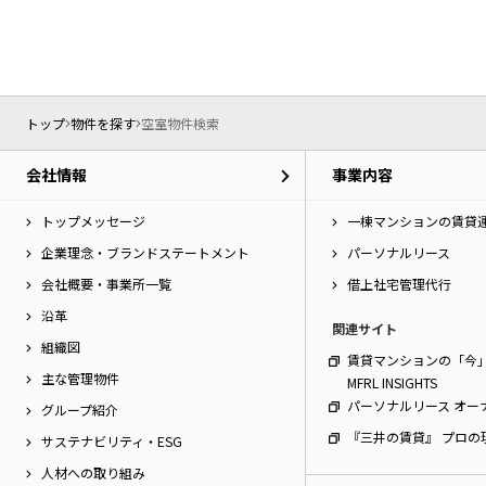
ー
シ
特集から探す
ョ
ン
へ
新築物件
移
トップ
物件を探す
空室物件検索
動
し
三井不動産グループ
会社情報
事業内容
ま
（パークアクシスな
す。
本
トップメッセージ
一棟マンションの賃貸
文
企業理念・ブランドステートメント
パーソナルリース
へ
会社概要・事業所一覧
借上社宅管理代行
移
動
沿革
関連サイト
し
組織図
ま
賃貸マンションの「今
す。
主な管理物件
MFRL INSIGHTS
サ
パーソナルリース オー
グループ紹介
イ
『三井の賃貸』 プロの
ト
サステナビリティ・ESG
情
人材への取り組み
報