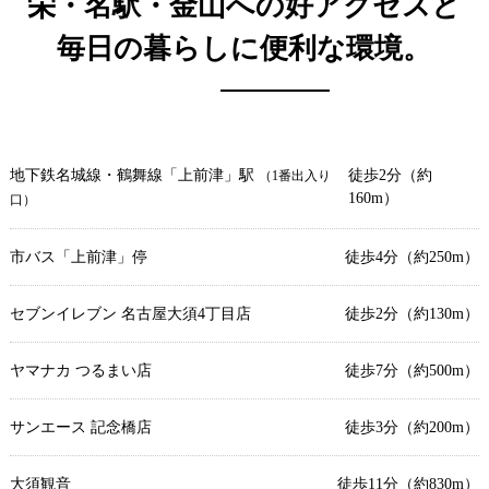
栄・名駅・金山への好アクセスと
毎日の暮らしに便利な環境。
地下鉄名城線・鶴舞線「上前津」駅
徒歩2分（約
（1番出入り
160m）
口）
市バス「上前津」停
徒歩4分（約250m）
セブンイレブン 名古屋大須4丁目店
徒歩2分（約130m）
ヤマナカ つるまい店
徒歩7分（約500m）
サンエース 記念橋店
徒歩3分（約200m）
大須観音
徒歩11分（約830m）