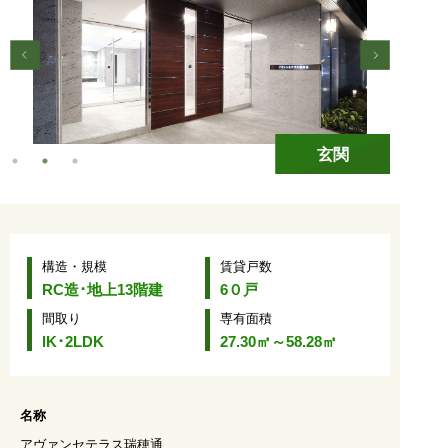
玄関
構造・規模
賃貸戸数
RC造･地上13階建
6０戸
間取り
専有面積
lK･2LDK
27.30㎡～58.28㎡
名称
アヴァンセテラス瑞穂通