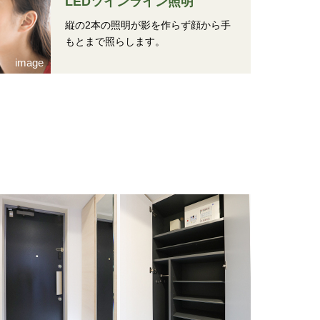
LEDツインライン照明
縦の2本の照明が影を作らず顔から手
もとまで照らします。
image