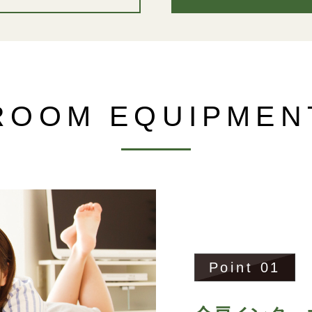
 ROOM
EQUIPMEN
Point
01