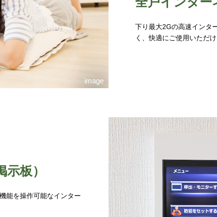
全戸インター
下り最大2Gの高速インタ
く、快適にご使用いただけ
image
-掲示板）
機能を操作可能なインター