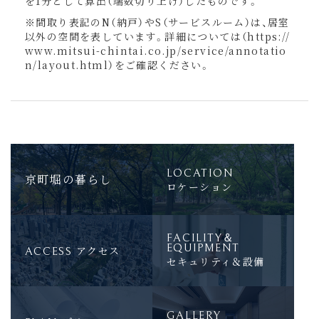
を1分として算出（端数切り上げ）したものです。
※間取り表記のN（納戸）やS（サービスルーム）は、居室
以外の空間を表しています。詳細については（
https://
www.mitsui-chintai.co.jp/service/annotatio
n/layout.html
）をご確認ください。
LOCATION
京町堀の暮らし
ロケーション
FACILITY＆
EQUIPMENT
アクセス
ACCESS
セキュリティ＆設備
GALLERY