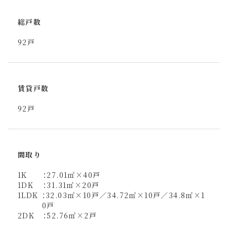
総戸数
92戸
賃貸戸数
92戸
間取り
1K
：27.01㎡×40戸
1DK
：31.31㎡×20戸
1LDK
：32.03㎡×10戸／34.72㎡×10戸／34.8㎡×1
0戸
2DK
：52.76㎡×2戸