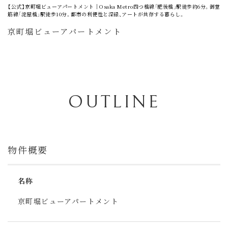
【公式】京町堀ビューアパートメント│Osaka Metro四つ橋線「肥後橋」駅徒歩約6分。御堂
筋線「淀屋橋」駅徒歩10分。都市の利便性と深緑、アートが共存する暮らし。
京町堀ビューアパートメント
OUTLINE
物件概要
名称
京町堀ビューアパートメント