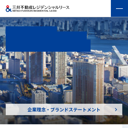
会社情報
Brand Statement
私たち
「
三井の賃貸
」
のフィールドは
提供する価値
「
都市の上質な賃貸
」
です。
事業内容
実績紹介
物件を探す
企業理念・ブランドステートメント
採用情報