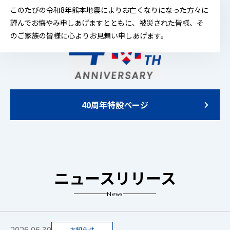
このたびの令和8年熊本地震によりお亡くなりになった方々に
ご入居の方
謹んでお悔やみ申しあげますとともに、被災された皆様、そ
仲介会社の方
のご家族の皆様に心よりお見舞い申しあげます。
お問い合わせ
40周年特設ページ
ニュースリリース
News
2026.06.30
お知らせ