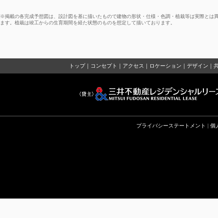
※掲載の各完成予想図は、設計図を基に描いたもので建物の形状・仕様・色調・植栽等は実際とは異
ます。植栽は竣工からの生育期間を経た状態のものを想定して描いております。
トップ
｜
コンセプト
｜
アクセス
｜
ロケーション
｜
デザイン
｜
プライバシーステートメント
|
個