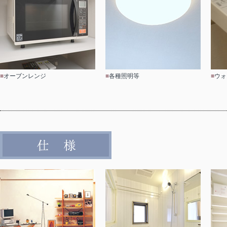
■
オーブンレンジ
■
各種照明等
■
ウォ