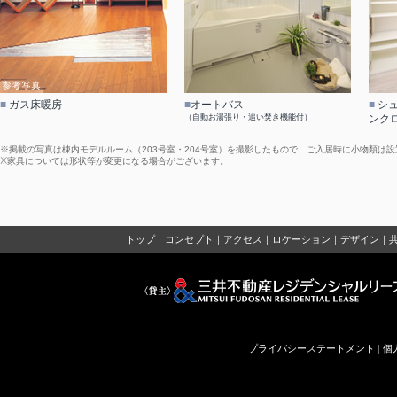
■
ガス床暖房
■
オートバス
■
シュ
（自動お湯張り・追い焚き機能付）
ンク
※掲載の写真は棟内モデルルーム（203号室・204号室）を撮影したもので、ご入居時に小物類は
※家具については形状等が変更になる場合がございます。
トップ
｜
コンセプト
｜
アクセス
｜
ロケーション
｜
デザイン
｜
プライバシーステートメント
|
個