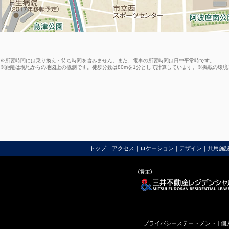
※所要時間には乗り換え・待ち時間を含みません。また、電車の所要時間は日中平常時です。
※距離は現地からの地図上の概測です。徒歩分数は80mを1分として計算しています。※掲載の環境写
トップ
｜
アクセス
｜
ロケーション
｜
デザイン
｜
共用施
プライバシーステートメント
|
個