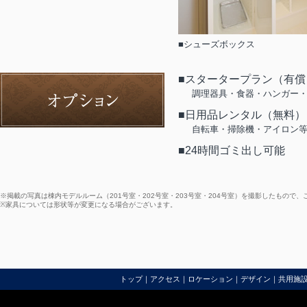
■シューズボックス
■スタータープラン（有償
調理器具・食器・ハンガー
■日用品レンタル（無料）
自転車・掃除機・アイロン
■24時間ゴミ出し可能
※掲載の写真は棟内モデルルーム（201号室・202号室・203号室・204号室）を撮影したもので
※家具については形状等が変更になる場合がございます。
トップ
｜
アクセス
｜
ロケーション
｜
デザイン
｜
共用施