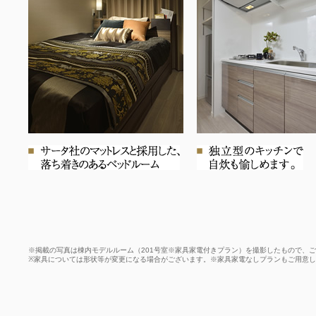
※掲載の写真は棟内モデルルーム（201号室※家具家電付きプラン）を撮影したもので、
※家具については形状等が変更になる場合がございます。※家具家電なしプランもご用意