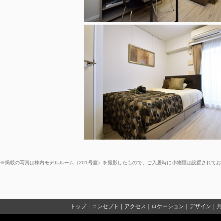
※掲載の写真は棟内モデルルーム（201号室）を撮影したもので、ご入居時に小物類は設置されて
トップ
｜
コンセプト
｜
アクセス
｜
ロケーション
｜
デザイン
｜