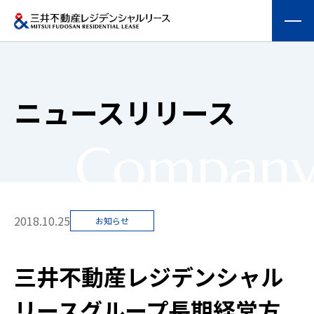
会社情報
ニュースリリース
提供する価値
Compan
事業内容
実績紹介
2018.10.25
お知らせ
物件を探す
三井不動産レジデンシャル
採用情報
リースグループ長期経営方