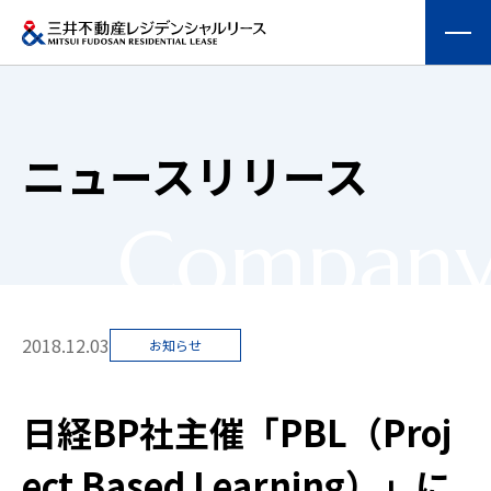
会社情報
ニュースリリース
提供する価値
Compan
事業内容
実績紹介
2018.12.03
お知らせ
物件を探す
日経BP社主催「PBL（Proj
採用情報
ect Based Learning）」に