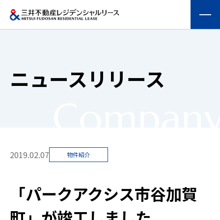
会社情報
ニュースリリース
提供する価値
Compan
事業内容
実績紹介
2019.02.07
物件紹介
物件を探す
「パークアクシス市谷加賀
採用情報
町」が竣工しました