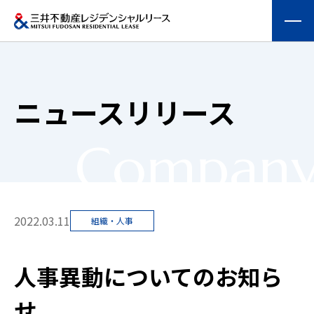
会社情報
ニュースリリース
提供する価値
Compan
事業内容
実績紹介
2022.03.11
組織・人事
物件を探す
人事異動についてのお知ら
採用情報
せ