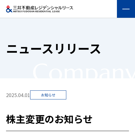
会社情報
ニュースリリース
提供する価値
Compan
事業内容
実績紹介
2025.04.01
お知らせ
物件を探す
株主変更のお知らせ
採用情報