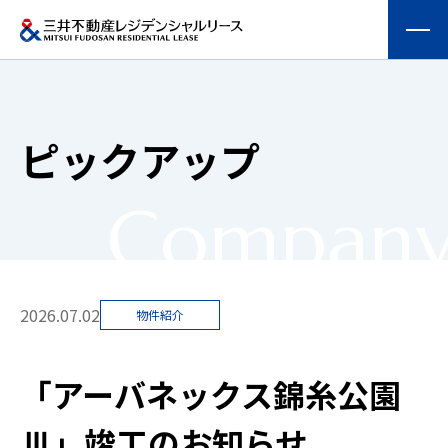
会社情報
ピックアップ
提供する価値
Compan
事業内容
実績紹介
2026.07.02
物件紹介
物件を探す
「アーバネックス錦糸公園
採用情報
Ⅲ」竣工のお知らせ