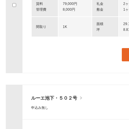
賃料
79,000円
礼金
2
へ
管理費
8,000円
敷金
1
移
動
し
面積
29
間取り
1K
ま
坪
8.
す。
ルーエ池下・５０２号
申込み無し