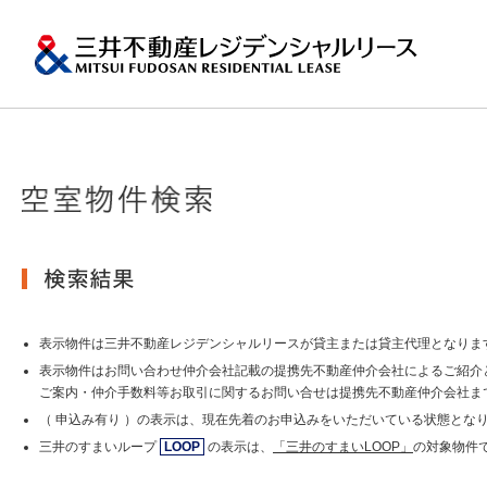
ペ
ー
ジ
内
移
動
用
の
プロパティマネジメ
一棟マンションの賃
再開発・リーシング
エリアから探
会社情報
提供する価値
事業内容
実績紹介
物件を探す
メ
トップメッセージ
ニ
ュ
関東エリア
ー
土地の有効活用2
会社情報トップ
提供する価値トップ
事業内容トップ
実績紹介トップ
物件を探すトップ
関連サイト
で
沿革
す。
その他主要都市エリ
グ
賃貸マンションの「今」が
ロ
岡・仙台・札幌など
表示物件は三井不動産レジデンシャルリースが貸主または貸主代理となりま
MFRL INSIGHTS
グループ紹介
ー
表示物件はお問い合わせ仲介会社記載の提携先不動産仲介会社によるご紹介
バ
ご案内・仲介手数料等お取引に関するお問い合せは提携先不動産仲介会社ま
ル
おすすめ物件
（ 申込み有り ）の表示は、現在先着のお申込みをいただいている状態とな
ニュースリリース
ナ
ビ
三井のすまいループ
LOOP
の表示は、
「三井のすまいLOOP」
の対象物件
ゲ