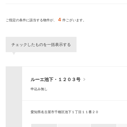
ー
シ
特集から探す
ョ
ン
4
ご指定の条件に該当する物件が、
件ございます。
へ
新築物件
移
動
し
三井不動産グループ
チェックしたものを一括表示する
ま
（パークアクシスな
す。
本
文
へ
移
ルーエ池下・１２０３号
動
し
申込み無し
ま
す。
サ
イ
愛知県名古屋市千種区池下１丁目１１番２０
ト
情
報