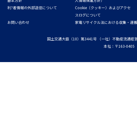
基本方針
人情報保護方針）
利?者情報の外部送信について
Cookie（クッキー）およびアクセ
スログについて
お問い合わせ
家電リサイクル法における収集・運
国土交通大臣（10）第3441号
（一社）不動産流通経
本社：〒163-04