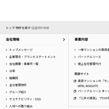
ー
シ
特集から探す
ョ
ン
へ
新築物件
移
トップ
物件を探す
空室物件検索
動
し
三井不動産グループ
会社情報
事業内容
ま
（パークアクシスな
す。
本
トップメッセージ
一棟マンションの賃貸
文
企業理念・ブランドステートメント
パーソナルリース
へ
会社概要・事業所一覧
借上社宅管理代行
移
動
沿革
関連サイト
し
組織図
ま
賃貸マンションの「今
す。
主な管理物件
MFRL INSIGHTS
サ
パーソナルリース オー
グループ紹介
イ
『三井の賃貸』 プロの
ト
サステナビリティ・ESG
情
人材への取り組み
報