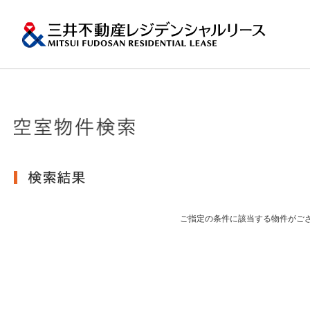
ペ
ー
ジ
内
移
動
用
の
プロパティマネジメ
一棟マンションの賃
再開発・リーシング
エリアから探
会社情報
提供する価値
事業内容
実績紹介
物件を探す
メ
トップメッセージ
ニ
ュ
関東エリア
ー
土地の有効活用2
会社情報トップ
提供する価値トップ
事業内容トップ
実績紹介トップ
物件を探すトップ
関連サイト
で
沿革
す。
その他主要都市エリ
グ
賃貸マンションの「今」が
ロ
岡・仙台・札幌など
ご指定の条件に該当する物件がご
MFRL INSIGHTS
グループ紹介
ー
バ
ル
おすすめ物件
ニュースリリース
ナ
ビ
ゲ