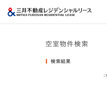
ペ
ー
ジ
内
移
動
用
の
トップメッ
プロパティ
一棟マンシ
再開発・リ
エリア
会社情報
提供する価値
事業内容
実績紹介
物件を探す
メ
ニ
ュ
関東エリア
ー
沿革
土地の有効活
会社情報トップ
提供する価値トップ
事業内容トップ
実績紹介トップ
物件を探すトップ
関連サイ
で
す。
その他主要
グ
グループ紹
賃貸マンション
ロ
台・札幌な
MFRL INSI
ご
ー
バ
ニュースリ
ル
おすす
ナ
ビ
ゲ