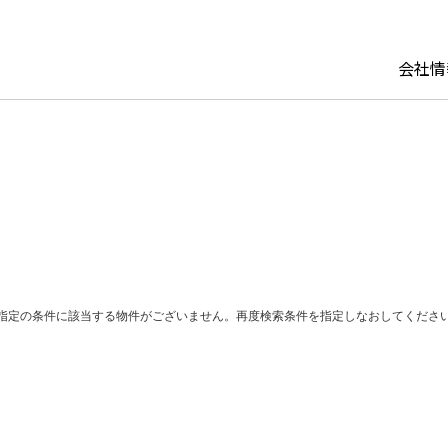
会社情
セージ
マネジメント
ョンの賃貸運営
ーシング
から探す
企業理念・ブランドステート
パーソナルリース
建て替え
関西エリア
用2
組織図
建物再生
ト
都市エリア（福岡・仙
パーソナルリース オーナー
介
の「今」がわかる
サステナビリティ・ESG
ど）
GHTS
指定の条件に該当する物件がございません。再度検索条件を指定しなおしてくださ
イト
リース
め物件から探す