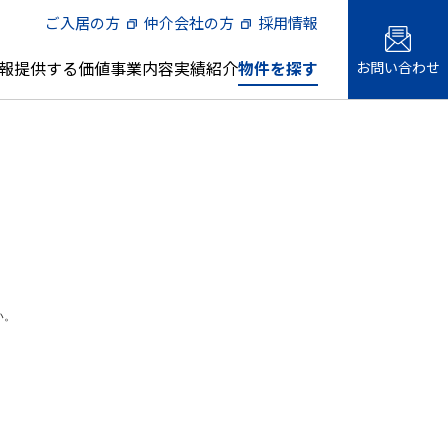
ご入居の方
仲介会社の方
採用情報
報
提供する価値
事業内容
実績紹介
物件を探す
お問い合わせ
メント
会社概要・事業所一覧
借上社宅管理代行
土地の有効活用1
名古屋エリア
主な管理物件
様向けサ
人材への取り組み
『三井の賃貸』 プロの現場。
い。