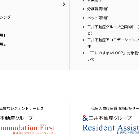
分譲賃貸物件
シング
ペット可物件
三井不動産グループ企画物件（
ど）
用1
三井不動産アコモデーション
用2
件
「三井のすまいLOOP」対象
いて
品質なレジデントサービス
借家人向け家賃債務保証サ