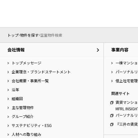
ー
シ
特集か
ョ
ン
へ
新築物件
移
トップ
物件を探す
空室物件検索
動
し
三井不動産
会社情報
事業内容
ま
アクシスな
す。
本
トップメッセージ
一棟マンショ
文
企業理念・ブランドステートメント
パーソナルリ
へ
会社概要・事業所一覧
借上社宅管理
移
動
沿革
関連サイト
し
組織図
ま
賃貸マンショ
す。
主な管理物件
MFRL INSIGH
サ
パーソナルリ
グループ紹介
イ
『三井の賃貸
ト
サステナビリティ・ESG
情
人材への取り組み
報