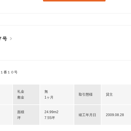
７号
１番１０号
礼金
無
取引態様
貸主
敷金
1ヶ月
面積
24.99m2
竣工年月日
2009.08.28
坪
7.55坪