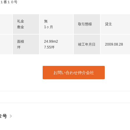
１番１０号
礼金
無
取引態様
貸主
敷金
1ヶ月
面積
24.99m2
竣工年月日
2009.08.28
坪
7.55坪
お問い合わせ仲介会社
２号