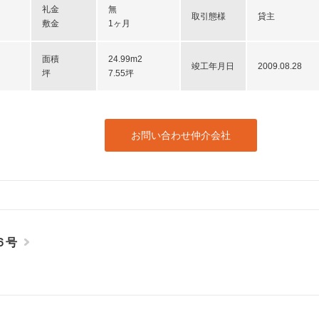
礼金
無
取引態様
貸主
敷金
1ヶ月
面積
24.99m2
竣工年月日
2009.08.28
坪
7.55坪
お問い合わせ仲介会社
６号