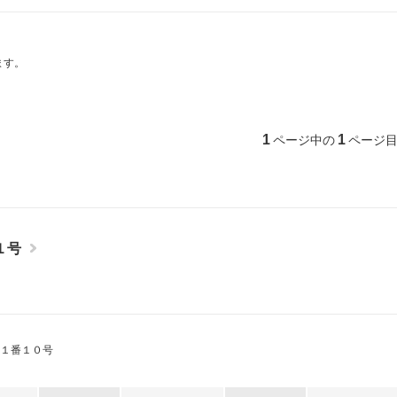
ら探す
ます。
分譲賃貸物件
グループ企画物件（パーク
三井不動産アコモデーション
1
1
ページ中の
ページ
ど）
ド投資法人物件
１号
１番１０号