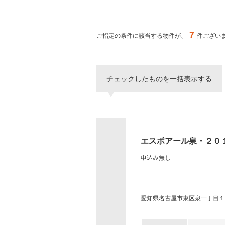
ー
シ
特集か
ョ
ン
7
ご指定の条件に該当する物件が、
件ござい
へ
新築物件
移
動
し
三井不動産
チェックしたものを一括表示する
ま
アクシスな
す。
本
文
へ
移
エスポアール泉・２０
動
し
申込み無し
ま
す。
サ
イ
愛知県名古屋市東区泉一丁目１
ト
情
報