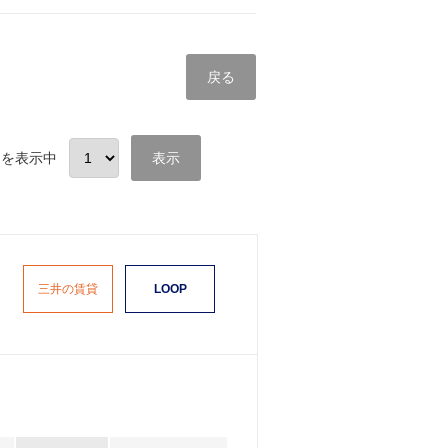
戻る
ペット可物件
ファン
目を表示中
表示
三井の賃貸
LOOP