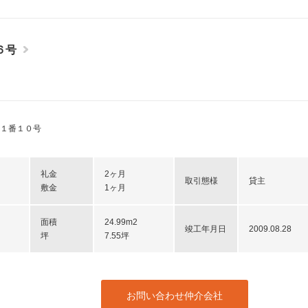
６号
１番１０号
礼金
2ヶ月
取引態様
貸主
敷金
1ヶ月
面積
24.99m2
竣工年月日
2009.08.28
坪
7.55坪
お問い合わせ仲介会社