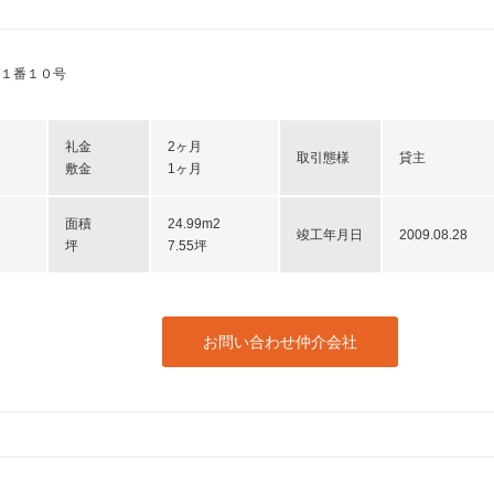
１番１０号
礼金
2ヶ月
取引態様
貸主
敷金
1ヶ月
面積
24.99m2
竣工年月日
2009.08.28
坪
7.55坪
お問い合わせ仲介会社