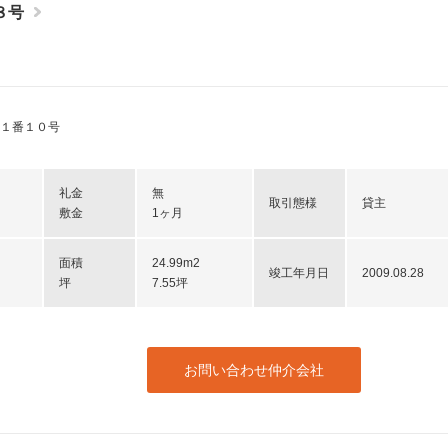
８号
１番１０号
礼金
無
取引態様
貸主
敷金
1ヶ月
面積
24.99m2
竣工年月日
2009.08.28
坪
7.55坪
お問い合わせ仲介会社