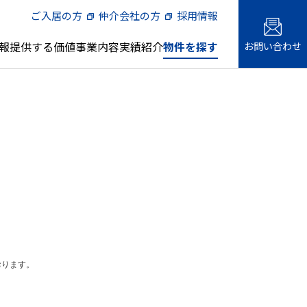
ご入居の方
仲介会社の方
採用情報
報
提供する価値
事業内容
実績紹介
物件を探す
お問い合わせ
メント
会社概要・事業所一覧
借上社宅管理代行
土地の有効活用1
名古屋エリア
主な管理物件
様向けサ
人材への取り組み
『三井の賃貸』 プロの現場。
おります。