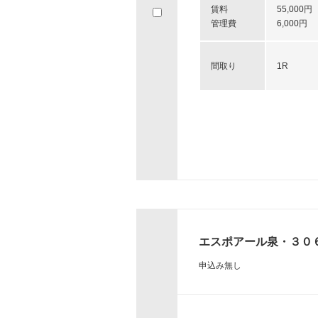
賃料
55,000円
へ
管理費
6,000円
移
動
し
間取り
1R
ま
す。
エスポアール泉・３０
申込み無し