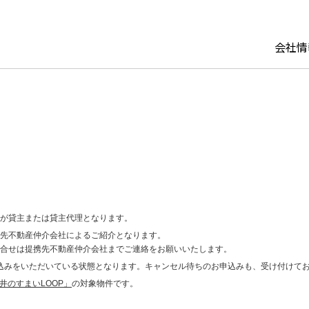
会社情
セージ
マネジメント
ョンの賃貸運営
ーシング
から探す
企業理念・ブランドステート
パーソナルリース
建て替え
関西エリア
用2
組織図
建物再生
ト
都市エリア（福岡・仙
パーソナルリース オーナー
介
の「今」がわかる
サステナビリティ・ESG
ど）
が貸主または貸主代理となります。
GHTS
イト
先不動産仲介会社によるご紹介となります。
合せは提携先不動産仲介会社までご連絡をお願いいたします。
リース
め物件から探す
申込みをいただいている状態となります。キャンセル待ちのお申込みも、受け付けて
井のすまいLOOP」
の対象物件です。