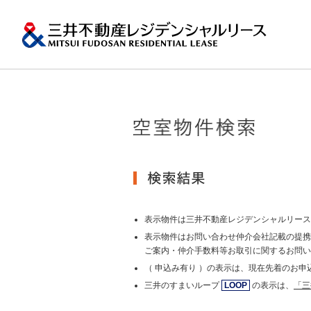
ペ
ー
ジ
内
移
動
用
の
トップメッ
プロパティ
一棟マンシ
再開発・リ
エリア
会社情報
提供する価値
事業内容
実績紹介
物件を探す
メ
ニ
ュ
関東エリア
ー
沿革
土地の有効活
会社情報トップ
提供する価値トップ
事業内容トップ
実績紹介トップ
物件を探すトップ
関連サイ
で
す。
その他主要
グ
グループ紹
賃貸マンション
ロ
台・札幌な
表示物件は三井不動産レジデンシャルリース
MFRL INSI
ー
表示物件はお問い合わせ仲介会社記載の提携
バ
ご案内・仲介手数料等お取引に関するお問い
ニュースリ
ル
おすす
（ 申込み有り ）の表示は、現在先着のお
ナ
ビ
三井のすまいループ
LOOP
の表示は、
「三
ゲ