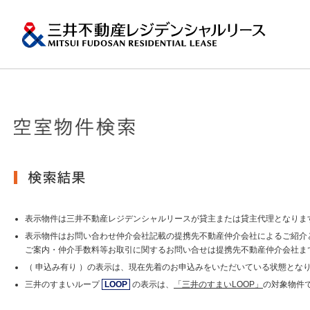
ペ
ー
ジ
内
移
動
用
の
プロパティマネジメ
一棟マンションの賃
再開発・リーシング
エリアから探
会社情報
提供する価値
事業内容
実績紹介
物件を探す
メ
トップメッセージ
ニ
ュ
関東エリア
ー
土地の有効活用2
会社情報トップ
提供する価値トップ
事業内容トップ
実績紹介トップ
物件を探すトップ
関連サイト
で
沿革
す。
その他主要都市エリ
グ
賃貸マンションの「今」が
ロ
岡・仙台・札幌など
表示物件は三井不動産レジデンシャルリースが貸主または貸主代理となりま
MFRL INSIGHTS
グループ紹介
ー
表示物件はお問い合わせ仲介会社記載の提携先不動産仲介会社によるご紹介
バ
ご案内・仲介手数料等お取引に関するお問い合せは提携先不動産仲介会社ま
ル
おすすめ物件
（ 申込み有り ）の表示は、現在先着のお申込みをいただいている状態とな
ニュースリリース
ナ
ビ
三井のすまいループ
LOOP
の表示は、
「三井のすまいLOOP」
の対象物件
ゲ