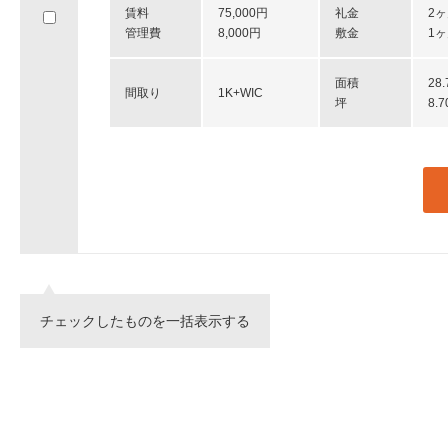
賃料
75,000円
礼金
2
へ
管理費
8,000円
敷金
1
移
動
し
面積
28
間取り
1K+WIC
ま
坪
8.
す。
チェックしたものを一括表示する