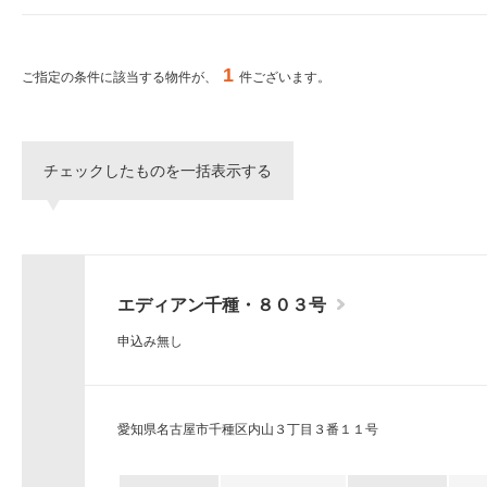
ー
シ
特集から探す
ョ
ン
1
ご指定の条件に該当する物件が、
件ございます。
へ
新築物件
移
動
し
三井不動産グループ
チェックしたものを一括表示する
ま
（パークアクシスな
す。
本
文
へ
移
エディアン千種・８０３号
動
し
申込み無し
ま
す。
サ
イ
愛知県名古屋市千種区内山３丁目３番１１号
ト
情
報