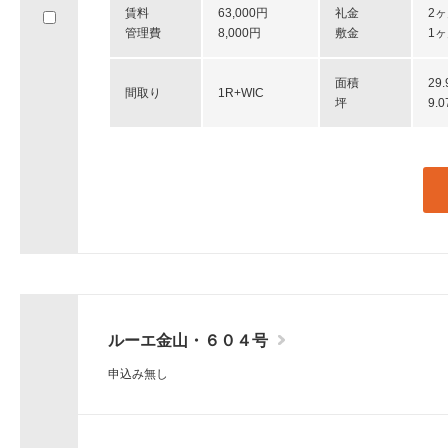
賃料
63,000円
礼金
2
へ
管理費
8,000円
敷金
1
移
動
し
面積
29
間取り
1R+WIC
ま
坪
9.
す。
ルーエ金山・６０４号
申込み無し