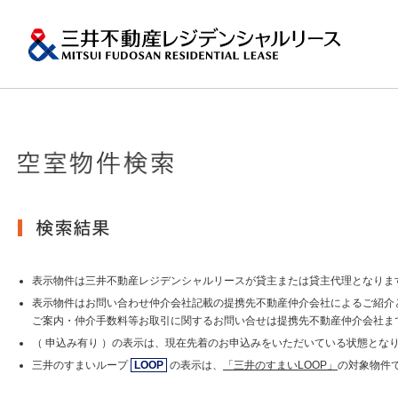
ペ
ー
ジ
内
移
動
用
の
プロパティマネジメ
一棟マンションの賃
再開発・リーシング
エリアから探
会社情報
提供する価値
事業内容
実績紹介
物件を探す
メ
トップメッセージ
ニ
ュ
関東エリア
ー
土地の有効活用2
会社情報トップ
提供する価値トップ
事業内容トップ
実績紹介トップ
物件を探すトップ
関連サイト
で
沿革
す。
その他主要都市エリ
グ
賃貸マンションの「今」が
ロ
岡・仙台・札幌など
表示物件は三井不動産レジデンシャルリースが貸主または貸主代理となりま
MFRL INSIGHTS
グループ紹介
ー
表示物件はお問い合わせ仲介会社記載の提携先不動産仲介会社によるご紹介
バ
ご案内・仲介手数料等お取引に関するお問い合せは提携先不動産仲介会社ま
ル
おすすめ物件
（ 申込み有り ）の表示は、現在先着のお申込みをいただいている状態とな
ニュースリリース
ナ
ビ
三井のすまいループ
LOOP
の表示は、
「三井のすまいLOOP」
の対象物件
ゲ