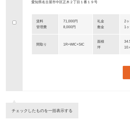
愛知県名古屋市中区正木２丁目１番１９号
賃料
71,000円
礼金
2
管理費
8,000円
敷金
1
面積
34
間取り
1R+WIC+SIC
坪
10
チェックしたものを一括表示する