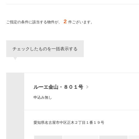
ー
シ
特集から探す
ョ
ン
2
ご指定の条件に該当する物件が、
件ございます。
へ
新築物件
移
動
し
三井不動産グループ
チェックしたものを一括表示する
ま
（パークアクシスな
す。
本
文
へ
移
ルーエ金山・８０１号
動
し
申込み無し
ま
す。
サ
イ
愛知県名古屋市中区正木２丁目１番１９号
ト
情
報