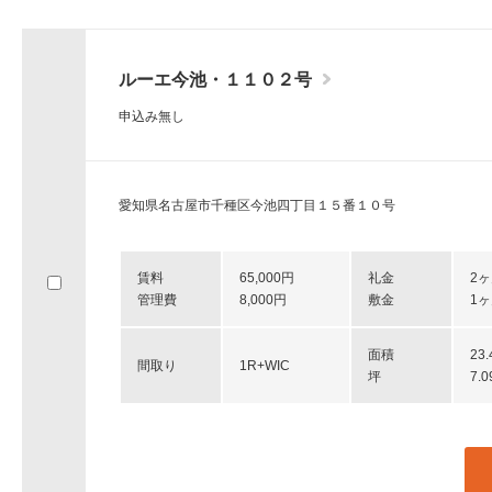
ルーエ今池・１１０２号
申込み無し
愛知県名古屋市千種区今池四丁目１５番１０号
賃料
65,000円
礼金
2
管理費
8,000円
敷金
1
面積
23
間取り
1R+WIC
坪
7.