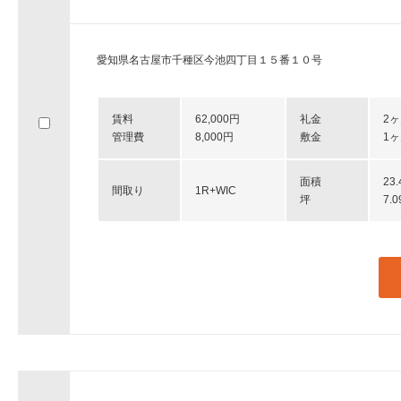
愛知県名古屋市千種区今池四丁目１５番１０号
賃料
62,000円
礼金
2
管理費
8,000円
敷金
1
面積
23
間取り
1R+WIC
坪
7.