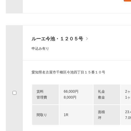
ルーエ今池・１２０５号
申込み有り
愛知県名古屋市千種区今池四丁目１５番１０号
賃料
66,000円
礼金
2
管理費
8,000円
敷金
1
面積
23
間取り
1R
坪
7.