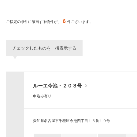
ー
シ
特集から探す
ョ
ン
6
ご指定の条件に該当する物件が、
件ございます。
へ
新築物件
移
動
し
三井不動産グループ
チェックしたものを一括表示する
ま
（パークアクシスな
す。
本
文
へ
移
ルーエ今池・２０３号
動
し
申込み有り
ま
す。
サ
イ
愛知県名古屋市千種区今池四丁目１５番１０号
ト
情
報