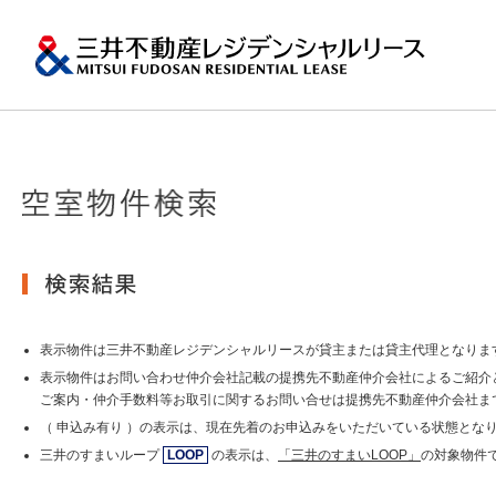
ペ
ー
ジ
内
移
動
用
の
プロパティマネジメ
一棟マンションの賃
再開発・リーシング
エリアから探
会社情報
提供する価値
事業内容
実績紹介
物件を探す
メ
トップメッセージ
ニ
ュ
関東エリア
ー
土地の有効活用2
会社情報トップ
提供する価値トップ
事業内容トップ
実績紹介トップ
物件を探すトップ
関連サイト
で
沿革
す。
その他主要都市エリ
グ
賃貸マンションの「今」が
ロ
岡・仙台・札幌など
表示物件は三井不動産レジデンシャルリースが貸主または貸主代理となりま
MFRL INSIGHTS
グループ紹介
ー
表示物件はお問い合わせ仲介会社記載の提携先不動産仲介会社によるご紹介
バ
ご案内・仲介手数料等お取引に関するお問い合せは提携先不動産仲介会社ま
ル
おすすめ物件
（ 申込み有り ）の表示は、現在先着のお申込みをいただいている状態とな
ニュースリリース
ナ
ビ
三井のすまいループ
LOOP
の表示は、
「三井のすまいLOOP」
の対象物件
ゲ