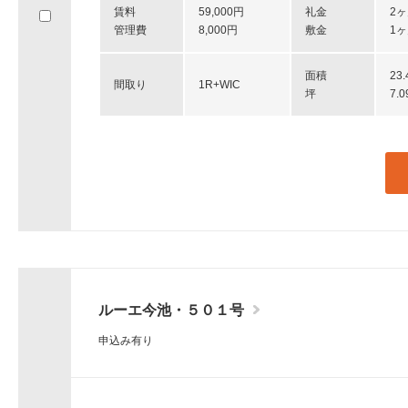
賃料
59,000円
礼金
2
へ
管理費
8,000円
敷金
1
移
動
し
面積
23
間取り
1R+WIC
ま
坪
7.
す。
ルーエ今池・５０１号
申込み有り